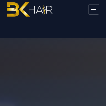
ANASAYFA
KURUMSAL
SAÇ EKİM
Fue Saç Ekimi
DHI Saç Ekimi
Sakal Ekimi
Kadın Saç Ekimi
PROTEZ SAÇ
Doğal Protez Saç
Kadın Protez Saç